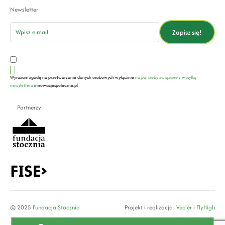
Newsletter
email
Zapisz się!
Wyrażam zgodę na przetwarzanie danych osobowych wyłącznie
na potrzeby związane z wysyłką
newslettera
innowacjespoleczne.pl
Partnerzy
© 2025
Fundacja Stocznia
Projekt i realizacja:
Vecler
i
FlyHigh