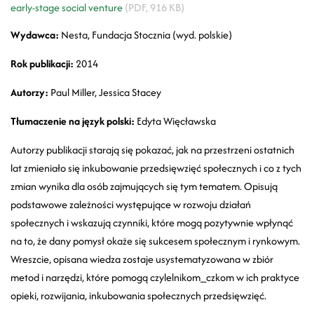
early-stage social venture
(PDF, 916 KB)
Wydawca:
Nesta, Fundacja Stocznia (wyd. polskie)
Rok publikacji:
2014
Autorzy:
Paul Miller, Jessica Stacey
Tłumaczenie na język polski:
Edyta Więcławska
Autorzy publikacji starają się pokazać, jak na przestrzeni ostatnich
lat zmieniało się inkubowanie przedsięwzięć społecznych i co z tych
zmian wynika dla osób zajmujących się tym tematem. Opisują
podstawowe zależności występujące w rozwoju działań
społecznych i wskazują czynniki, które mogą pozytywnie wpłynąć
na to, że dany pomysł okaże się sukcesem społecznym i rynkowym.
Wreszcie, opisana wiedza zostaje usystematyzowana w zbiór
metod i narzędzi, które pomogą czylelnikom_czkom w ich praktyce
opieki, rozwijania, inkubowania społecznych przedsięwzięć.