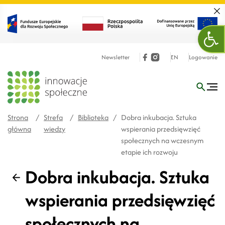
Zamk
Ope
Newsletter
EN
Logowanie
Strona
/
Strefa
/
Biblioteka
/
Dobra inkubacja. Sztuka
główna
wiedzy
wspierania przedsięwzięć
społecznych na wczesnym
etapie ich rozwoju
Dobra inkubacja. Sztuka
Wstecz
wspierania przedsięwzięć
społecznych na