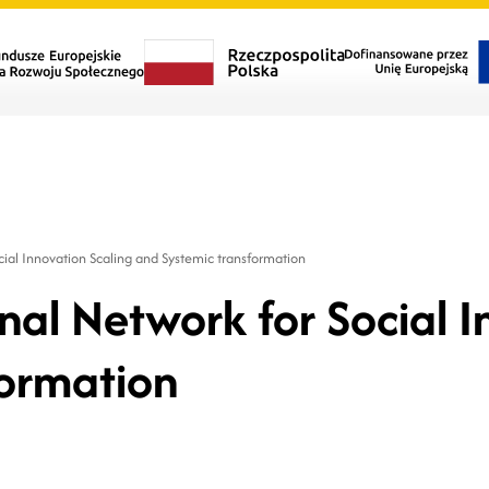
cial Innovation Scaling and Systemic transformation
nal Network for Social I
formation