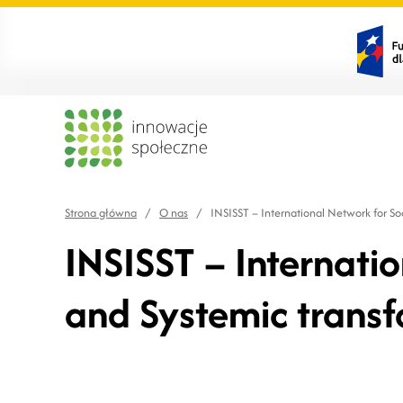
Strona główna
/
O nas
/
INSISST – International Network for So
INSISST – Internatio
and Systemic trans