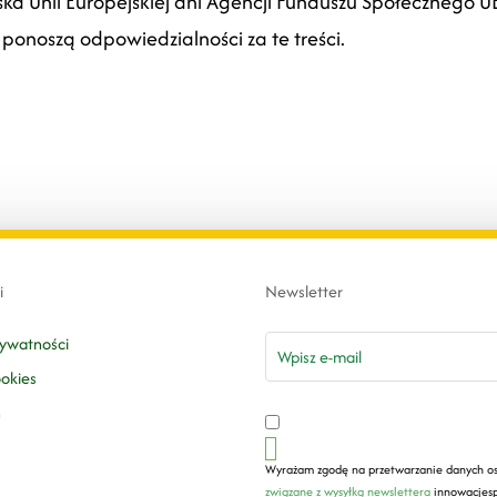
a Unii Europejskiej ani Agencji Funduszu Społecznego UE.
 ponoszą odpowiedzialności za te treści.
i
Newsletter
email
rywatności
ookies
n
Wyrażam zgodę na przetwarzanie danych o
związane z wysyłką newslettera
innowacjesp