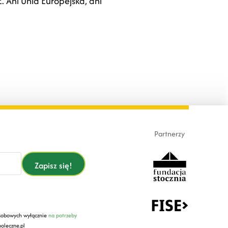
 Ani Unia Europejska, ani
Partnerzy
Zapisz się!
sobowych wyłącznie
na potrzeby
oleczne.pl