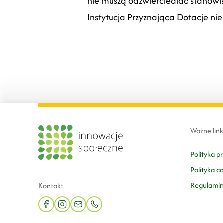
nie muszą odzwierciedlać stanowisk
Instytucja Przyznająca Dotacje nie
Ważne link
Polityka p
Polityka c
Regulami
Kontakt
facebook
instagram
mail
phone