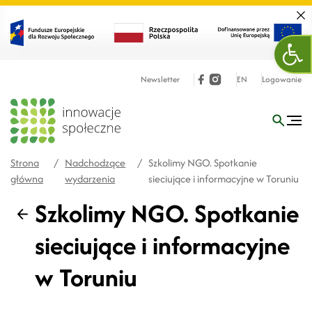
Zamk
Ope
Newsletter
EN
Logowanie
Strona
/
Nadchodzące
/
Szkolimy NGO. Spotkanie
główna
wydarzenia
sieciujące i informacyjne w Toruniu
Szkolimy NGO. Spotkanie
Wstecz
sieciujące i informacyjne
w Toruniu