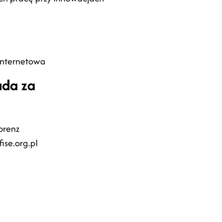
internetowa
ada za
:
orenz
se.org.pl