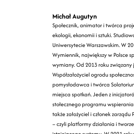
Michał Augutyn
Społecznik, animator i twórca pro
ekologii, ekonomii i sztuki. Studio
Uniwersytecie Warszawskim. W 201
Wymiennik, największy w Polsce s
wymiany. Od 2013 roku związany j
Współzałożyciel ogrodu społeczno
pomysłodawca i twórca Solatorium
miejsca spotkań. Jeden z inicjator
stołecznego programu wspierania 
także założyciel i członek zarząd
– czyli platformy działania i twor
istniejącego systemu. W 2021 roku 