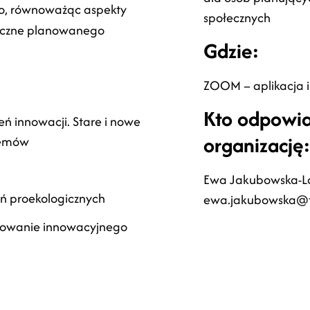
o, równoważąc aspekty
społecznych
miczne planowanego
Gdzie:
ZOOM – aplikacja 
Kto odpowi
eń innowacji. Stare i nowe
organizację
lemów
Ewa Jakubowska-L
ań proekologicznych
ewa.jakubowska@fi
ktowanie innowacyjnego
: