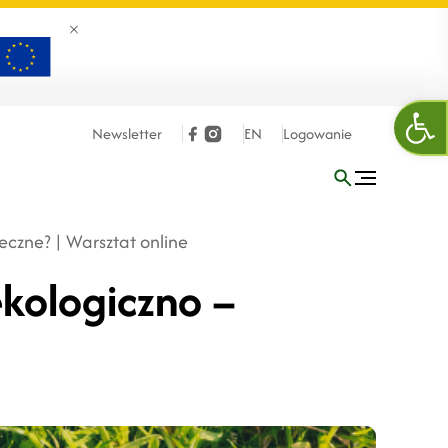
Zamknij banner
Ope
Newsletter
EN
Logowanie
eczne? | Warsztat online
ekologiczno –