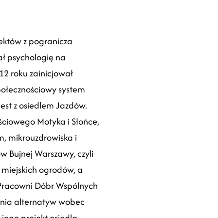
jektów z pogranicza
wał psychologię na
2 roku zainicjował
połecznościowy system
est z osiedlem Jazdów.
ściowego Motyka i Słońce,
, mikrouzdrowiska i
ów Bujnej Warszawy, czyli
miejskich ogrodów, a
u Pracowni Dóbr Wspólnych
zenia alternatyw wobec
jego projekt osiedla