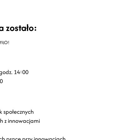
a zostało:
BYŁO!
 godz. 14:00
00
k społecznych
ch z innowacjami
ch pracę przy innowacjach