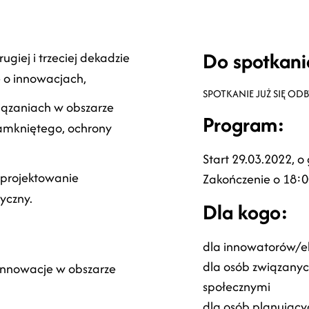
Do spotkani
ugiej i trzeciej dekadzie
 o innowacjach,
SPOTKANIE JUŻ SIĘ OD
wiązaniach w obszarze
Program:
zamkniętego, ochrony
Start 29.03.2022, o
 projektowanie
Zakończenie o 18:
yczny.
Dla kogo:
dla innowatorów/e
dla osób związany
innowacje w obszarze
społecznymi
dla osób planujący