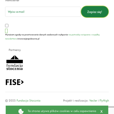
Newsletter
email
Zapisz się!
Wyrażam zgodę na przetwarzanie danych osobowych wyłącznie
na potrzeby związane z wysyłką
newslettera
innowacjespoleczne.pl
Partnerzy
© 2025
Fundacja Stocznia
Projekt i realizacja:
Vecler
i
FlyHigh
x
Ta strona używa plików cookies w celu zapewnienia