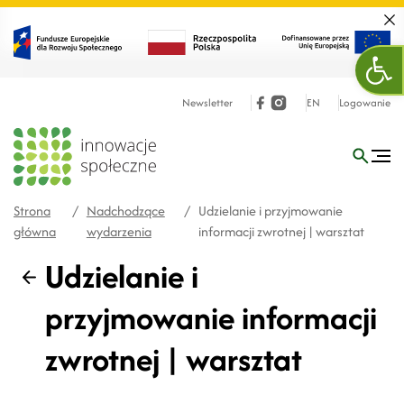
Zamk
Ope
Newsletter
EN
Logowanie
Strona
/
Nadchodzące
/
Udzielanie i przyjmowanie
główna
wydarzenia
informacji zwrotnej | warsztat
Udzielanie i
Wstecz
przyjmowanie informacji
zwrotnej | warsztat