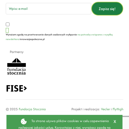
email
Zapisz się!
Wyrażam zgodę na przetwarzanie danych osobowych wyłącznie
na potrzeby związane z wysyłką
newslettera
innowacjespoleczne.pl
Partnerzy
© 2025
Fundacja Stocznia
Projekt i realizacja:
Vecler
i
FlyHigh
x
Ta strona używa plików cookies w celu zapewnienia
najlepszej jakości usług. Korzystając z niej, wyrażasz zgodę na