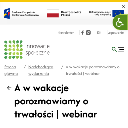
Zamk
Ope
Newsletter
EN
Logowanie
Strona
/
Nadchodzące
/
A w wakacje porozmawiamy o
główna
wydarzenia
trwałości | webinar
A w wakacje
Wstecz
porozmawiamy o
trwałości | webinar