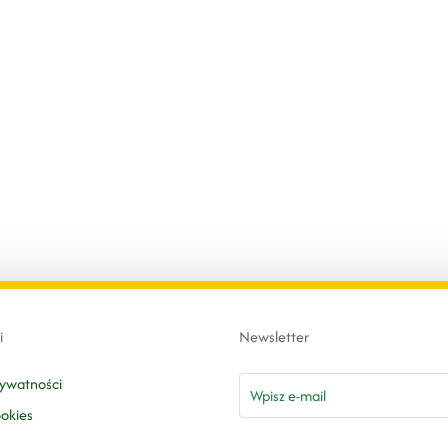
i
Newsletter
email
rywatności
ookies
n