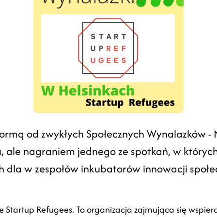
formą od zwykłych Społecznych Wynalazków - 
ale nagraniem jednego ze spotkań, w których
ach dla w zespołów inkubatorów innowacji spo
ze Startup Refugees. To organizacja zajmująca się wspi