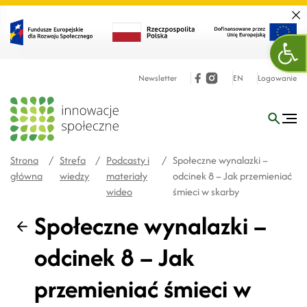
Zamk
Ope
Newsletter
EN
Logowanie
Strona
/
Strefa
/
Podcasty i
/
Społeczne wynalazki –
główna
wiedzy
materiały
odcinek 8 – Jak przemieniać
wideo
śmieci w skarby
Społeczne wynalazki –
Wstecz
odcinek 8 – Jak
przemieniać śmieci w