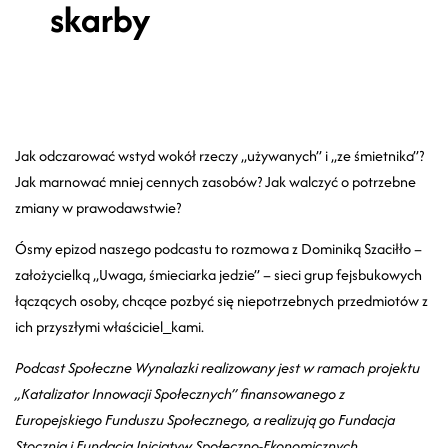
skarby
Jak odczarować wstyd wokół rzeczy „używanych” i „ze śmietnika”?
Jak marnować mniej cennych zasobów? Jak walczyć o potrzebne
zmiany w prawodawstwie?
Ósmy epizod naszego podcastu to rozmowa z Dominiką Szaciłło –
założycielką „Uwaga, śmieciarka jedzie” – sieci grup fejsbukowych
łączących osoby, chcące pozbyć się niepotrzebnych przedmiotów z
ich przyszłymi właściciel_kami.
Podcast Społeczne Wynalazki realizowany jest w ramach projektu
„Katalizator Innowacji Społecznych” finansowanego z
Europejskiego Funduszu Społecznego, a realizują go Fundacja
Stocznia i Fundacja Inicjatyw Społeczno-Ekonomicznych