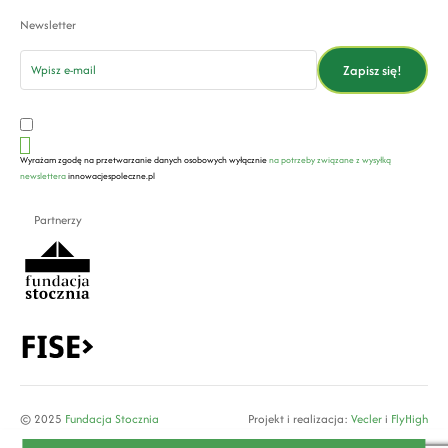
Newsletter
email
Zapisz się!
Wyrażam zgodę na przetwarzanie danych osobowych wyłącznie
na potrzeby związane z wysyłką
newslettera
innowacjespoleczne.pl
Partnerzy
© 2025
Fundacja Stocznia
Projekt i realizacja:
Vecler
i
FlyHigh