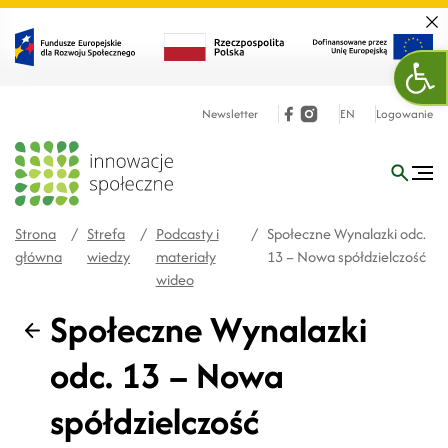
Zamk
Ope
Newsletter
EN
Logowanie
Strona
/
Strefa
/
Podcasty i
/
Społeczne Wynalazki odc.
główna
wiedzy
materiały
13 – Nowa spółdzielczość
wideo
Społeczne Wynalazki
Wstecz
odc. 13 – Nowa
spółdzielczość