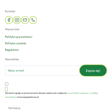
Kontakt
facebook
instagram
mail
phone
Ważne linki
Polityka prywatności
Polityka cookies
Regulamin
Newsletter
email
Zapisz się!
Wyrażam zgodę na przetwarzanie danych osobowych wyłącznie
na potrzeby związane z wysyłką
newslettera
innowacjespoleczne.pl
Partnerzy