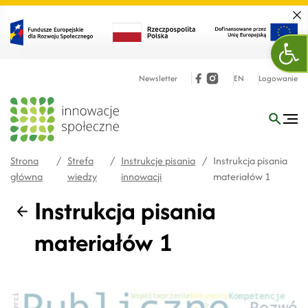
Zamk
Ope
Newsletter
EN
Logowanie
Strona
/
Strefa
/
Instrukcje pisania
/
Instrukcja pisania
główna
wiedzy
innowacji
materiałów 1
Instrukcja pisania
Wstecz
materiałów 1