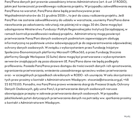
Pani/Pana danych jest prawnie uzasadniony interes Administratora (art. 6 ust 1f RODO),
jakim jest konieczność prawidłowego rozliczenia projektu. W przypadku zakwalifikowania się
Pani/Pana na warsztat, Pani/Pana dane będą przechowywane przez
Współadministratorów do 31 grudnia 2028 r., to jest do czasu rozliczenia projektu. Jeśli
Pani/Pan nie zostanie zakwalifikowany do udziału w warsztacie, usuniemy Pani/Pana dane
niezwłocznie po zakończeniu rekrutacji, nie później niż w ciągu 30 dni. Dane mogą być
udostępnione Ministerstwu Funduszy i Polityki Regionalnej jako Instytucji Zarządzającej, w
ramach kontroli prawidłowości realizacji projektu. Administratorzy mogą powierzyć
przetwarzanie Pana/Pani danych osobowych podmiotom zapewniającym obsługę
informatyczną na podstawie umów zobowiązujących je do zagwarantowania odpowiedniej
ochrony danych osobowych. W związku z wykorzystaniem przez Fundację Inicjatyw
Społeczno-Ekonomicznych platformy Microsoft Office365, a przez Fundację Stocznia
platformy Google Workspace (G Suite) dane mogą być przetwarzane z wykorzystaniem
serwerów znajdujących się poza obszarem UE. Pani/Pana dane nie będą podlegały
profilowaniu. Posiada Pani/Pana prawo dostępu do treści swoich danych i ich sprostowania,
ograniczenia przetwarzania, wniesienia uzasadnionego sprzeciwu wobec przetwarzania
oraz - w szczególnych przypadkach określonych w RODO - ich usunięcia. W celu skorzystania z
tych praw prosimy o kontakt z Administratorem Wiodącym:
stocznia@stocznia.org.pl
, +48
22 8270105. Ponadto, ma Pani/Pana prawo wniesienia skargi do Prezesa Urzędu Ochrony
Danych Osobowych, gdy uzna Pan/i, iż przetwarzanie danych osobowych narusza
obowiązujące przepisy w zakresie przetwarzania danych osobowych. W przypadku
jakichkolwiek pytań dotyczących przetwarzania danych na potrzeby ww. spotkania prosimy
o kontakt z Administratorem Wiodącym.
Wyślij