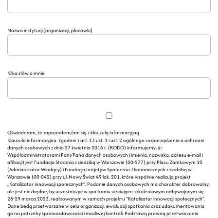
Nazwa instytucji
(organizacji, placówki)
Kilka słów o mnie
Oświadczam, że zapoznałem/am się z klauzulą informacyjną
Klauzula informacyjna Zgodnie z art. 13 ust. 1 i ust. 2 ogólnego rozporządzenia o ochronie
danych osobowych z dnia 27 kwietnia 2016 r. (RODO) informujemy, iż:
Współadministratorami Pani/Pana danych osobowych (imienia, nazwiska, adresu e-mail i
afiliacji) jest Fundacja Stocznia z siedzibą w Warszawie (00-277) przy Placu Zamkowym 10
(Administrator Wiodący) i Fundacja Inicjatyw Społeczno-Ekonomicznych z siedzibą w
Warszawie (00-042) przy ul. Nowy Świat 49 lok. 201, które wspólnie realizują projekt
„Katalizator innowacji społecznych”. Podanie danych osobowych ma charakter dobrowolny,
ale jest niezbędne, by uczestniczyć w spotkaniu sieciująco-szkoleniowym odbywającym się
28-29 marca 2023, realizowanym w ramach projektu "Katalizator innowacji społecznych".
Dane będą przetwarzane w celu organizacji, ewaluacji spotkania oraz udokumentowania
go na potrzeby sprawozdawczości i możliwej kontroli. Podstawą prawną przetwarzania