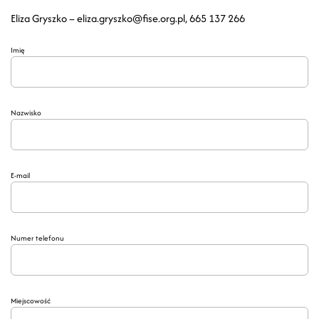
Eliza Gryszko –
eliza.gryszko@fise.org.pl
, 665 137 266
Imię
Nazwisko
E-mail
Numer telefonu
Miejscowość