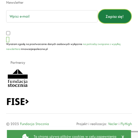
Newsletter
email
Zapisz się!
Wyrażam zgodę na przetwarzanie danych osobowych wyłącznie
na potrzeby związane z wysyłką
newslettera
innowacjespoleczne.pl
Partnerzy
© 2025
Fundacja Stocznia
Projekt i realizacja:
Vecler
i
FlyHigh
x
Ta strona używa plików cookies w celu zapewnienia