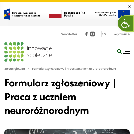
Zamk
Ope
Newsletter
EN
Logowanie
Strona główna
/
Formularz zgłoszeniowy | Praca z uczniem neuroróżnorodnym
Formularz zgłoszeniowy |
Praca z uczniem
neuroróżnorodnym