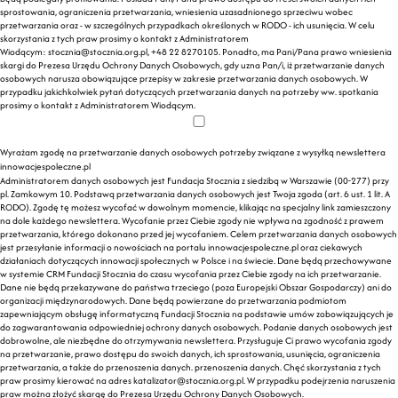
sprostowania, ograniczenia przetwarzania, wniesienia uzasadnionego sprzeciwu wobec
przetwarzania oraz - w szczególnych przypadkach określonych w RODO - ich usunięcia. W celu
skorzystania z tych praw prosimy o kontakt z Administratorem
Wiodącym:
stocznia@stocznia.org.pl
, +48 22 8270105. Ponadto, ma Pani/Pana prawo wniesienia
skargi do Prezesa Urzędu Ochrony Danych Osobowych, gdy uzna Pan/i, iż przetwarzanie danych
osobowych narusza obowiązujące przepisy w zakresie przetwarzania danych osobowych. W
przypadku jakichkolwiek pytań dotyczących przetwarzania danych na potrzeby ww. spotkania
prosimy o kontakt z Administratorem Wiodącym.
Wyrażam zgodę na przetwarzanie danych osobowych potrzeby związane z wysyłką newslettera
innowacjespoleczne.pl
Administratorem danych osobowych jest Fundacja Stocznia z siedzibą w Warszawie (00-277) przy
pl. Zamkowym 10. Podstawą przetwarzania danych osobowych jest Twoja zgoda (art. 6 ust. 1 lit. A
RODO). Zgodę tę możesz wycofać w dowolnym momencie, klikając na specjalny link zamieszczony
na dole każdego newslettera. Wycofanie przez Ciebie zgody nie wpływa na zgodność z prawem
przetwarzania, którego dokonano przed jej wycofaniem. Celem przetwarzania danych osobowych
jest przesyłanie informacji o nowościach na portalu innowacjespoleczne.pl oraz ciekawych
działaniach dotyczących innowacji społecznych w Polsce i na świecie. Dane będą przechowywane
w systemie CRM Fundacji Stocznia do czasu wycofania przez Ciebie zgody na ich przetwarzanie.
Dane nie będą przekazywane do państwa trzeciego (poza Europejski Obszar Gospodarczy) ani do
organizacji międzynarodowych. Dane będą powierzane do przetwarzania podmiotom
zapewniającym obsługę informatyczną Fundacji Stocznia na podstawie umów zobowiązujących je
do zagwarantowania odpowiedniej ochrony danych osobowych. Podanie danych osobowych jest
dobrowolne, ale niezbędne do otrzymywania newslettera. Przysługuje Ci prawo wycofania zgody
na przetwarzanie, prawo dostępu do swoich danych, ich sprostowania, usunięcia, ograniczenia
przetwarzania, a także do przenoszenia danych. przenoszenia danych. Chęć skorzystania z tych
praw prosimy kierować na adres
katalizator@stocznia.org.pl
. W przypadku podejrzenia naruszenia
praw można złożyć skargę do Prezesa Urzędu Ochrony Danych Osobowych.