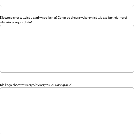
Dlaczego chcesz wziąć udział w spotkaniu? Do czego chcesz wykorzystać wiedzę i umięjętności
zdobyte w jego trakcie?
Dla kogo chcesz stworzyć/stworzyłeś_aś rozwiązanie?