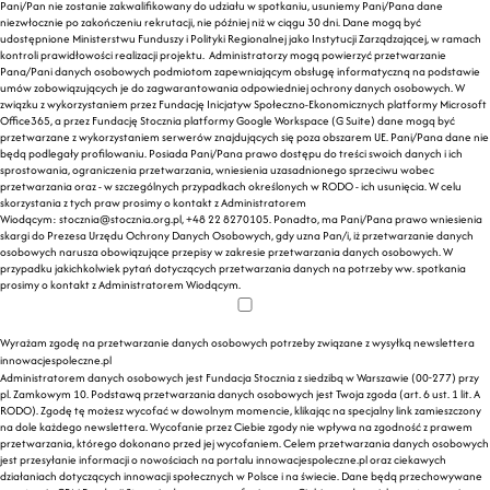
Pani/Pan nie zostanie zakwalifikowany do udziału w spotkaniu, usuniemy Pani/Pana dane
niezwłocznie po zakończeniu rekrutacji, nie później niż w ciągu 30 dni. Dane mogą być
udostępnione Ministerstwu Funduszy i Polityki Regionalnej jako Instytucji Zarządzającej, w ramach
kontroli prawidłowości realizacji projektu. Administratorzy mogą powierzyć przetwarzanie
Pana/Pani danych osobowych podmiotom zapewniającym obsługę informatyczną na podstawie
umów zobowiązujących je do zagwarantowania odpowiedniej ochrony danych osobowych. W
związku z wykorzystaniem przez Fundację Inicjatyw Społeczno-Ekonomicznych platformy Microsoft
Office365, a przez Fundację Stocznia platformy Google Workspace (G Suite) dane mogą być
przetwarzane z wykorzystaniem serwerów znajdujących się poza obszarem UE. Pani/Pana dane nie
będą podlegały profilowaniu. Posiada Pani/Pana prawo dostępu do treści swoich danych i ich
sprostowania, ograniczenia przetwarzania, wniesienia uzasadnionego sprzeciwu wobec
przetwarzania oraz - w szczególnych przypadkach określonych w RODO - ich usunięcia. W celu
skorzystania z tych praw prosimy o kontakt z Administratorem
Wiodącym:
stocznia@stocznia.org.pl
, +48 22 8270105. Ponadto, ma Pani/Pana prawo wniesienia
skargi do Prezesa Urzędu Ochrony Danych Osobowych, gdy uzna Pan/i, iż przetwarzanie danych
osobowych narusza obowiązujące przepisy w zakresie przetwarzania danych osobowych. W
przypadku jakichkolwiek pytań dotyczących przetwarzania danych na potrzeby ww. spotkania
prosimy o kontakt z Administratorem Wiodącym.
Wyrażam zgodę na przetwarzanie danych osobowych potrzeby związane z wysyłką newslettera
innowacjespoleczne.pl
Administratorem danych osobowych jest Fundacja Stocznia z siedzibą w Warszawie (00-277) przy
pl. Zamkowym 10. Podstawą przetwarzania danych osobowych jest Twoja zgoda (art. 6 ust. 1 lit. A
RODO). Zgodę tę możesz wycofać w dowolnym momencie, klikając na specjalny link zamieszczony
na dole każdego newslettera. Wycofanie przez Ciebie zgody nie wpływa na zgodność z prawem
przetwarzania, którego dokonano przed jej wycofaniem. Celem przetwarzania danych osobowych
jest przesyłanie informacji o nowościach na portalu innowacjespoleczne.pl oraz ciekawych
działaniach dotyczących innowacji społecznych w Polsce i na świecie. Dane będą przechowywane