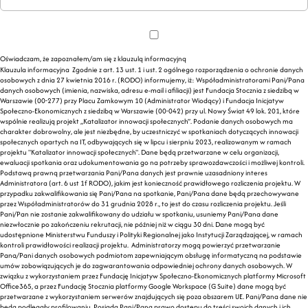
Oświadczam, że zapoznałem/am się z klauzulą informacyjną
Klauzula informacyjna Zgodnie z art. 13 ust. 1 i ust. 2 ogólnego rozporządzenia o ochronie danych
osobowych z dnia 27 kwietnia 2016 r. (RODO) informujemy, iż: Współadministratorami Pani/Pana
danych osobowych (imienia, nazwiska, adresu e-mail i afiliacji) jest Fundacja Stocznia z siedzibą w
Warszawie (00-277) przy Placu Zamkowym 10 (Administrator Wiodący) i Fundacja Inicjatyw
Społeczno-Ekonomicznych z siedzibą w Warszawie (00-042) przy ul. Nowy Świat 49 lok. 201, które
wspólnie realizują projekt „Katalizator innowacji społecznych”. Podanie danych osobowych ma
charakter dobrowolny, ale jest niezbędne, by uczestniczyć w spotkaniach dotyczących innowacji
społecznych opartych na IT, odbywających się w lipcu i sierpniu 2023, realizowanym w ramach
projektu "Katalizator innowacji społecznych". Dane będą przetwarzane w celu organizacji,
ewaluacji spotkania oraz udokumentowania go na potrzeby sprawozdawczości i możliwej kontroli.
Podstawą prawną przetwarzania Pani/Pana danych jest prawnie uzasadniony interes
Administratora (art. 6 ust 1f RODO), jakim jest konieczność prawidłowego rozliczenia projektu. W
przypadku zakwalifikowania się Pani/Pana na spotkanie, Pani/Pana dane będą przechowywane
przez Współadministratorów do 31 grudnia 2028 r., to jest do czasu rozliczenia projektu. Jeśli
Pani/Pan nie zostanie zakwalifikowany do udziału w spotkaniu, usuniemy Pani/Pana dane
niezwłocznie po zakończeniu rekrutacji, nie później niż w ciągu 30 dni. Dane mogą być
udostępnione Ministerstwu Funduszy i Polityki Regionalnej jako Instytucji Zarządzającej, w ramach
kontroli prawidłowości realizacji projektu. Administratorzy mogą powierzyć przetwarzanie
Pana/Pani danych osobowych podmiotom zapewniającym obsługę informatyczną na podstawie
umów zobowiązujących je do zagwarantowania odpowiedniej ochrony danych osobowych. W
związku z wykorzystaniem przez Fundację Inicjatyw Społeczno-Ekonomicznych platformy Microsoft
Office365, a przez Fundację Stocznia platformy Google Workspace (G Suite) dane mogą być
przetwarzane z wykorzystaniem serwerów znajdujących się poza obszarem UE. Pani/Pana dane nie
będą podlegały profilowaniu. Posiada Pani/Pana prawo dostępu do treści swoich danych i ich