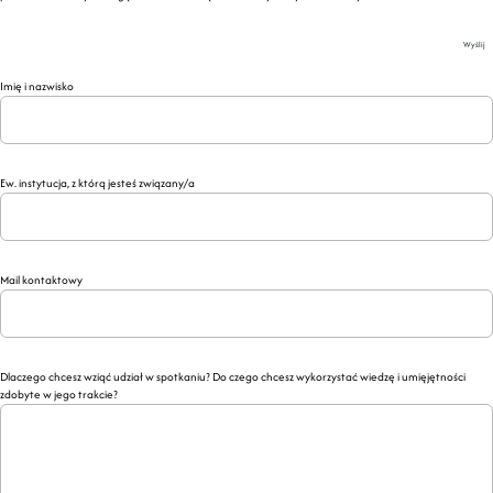
Wyślij
Imię i nazwisko
Ew. instytucja, z którą jesteś związany/a
Mail kontaktowy
Dlaczego chcesz wziąć udział w spotkaniu? Do czego chcesz wykorzystać wiedzę i umięjętności
zdobyte w jego trakcie?