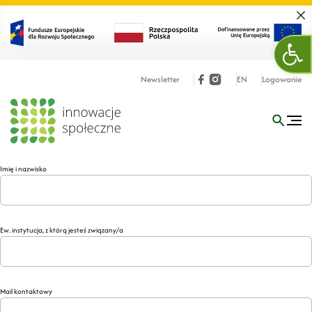
Zamk
Ope
Newsletter
EN
Logowanie
Imię i nazwisko
Ew. instytucja, z którą jesteś związany/a
Mail kontaktowy