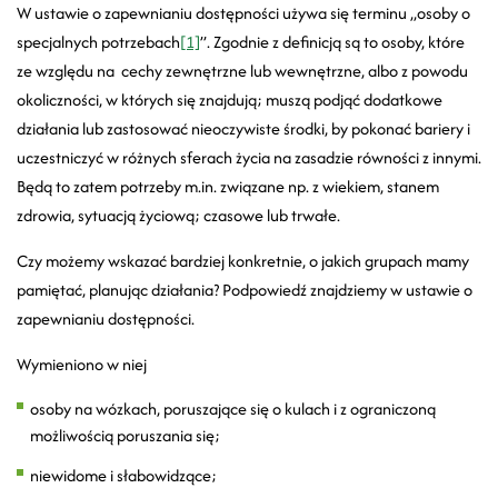
W ustawie o zapewnianiu dostępności używa się terminu „osoby o
specjalnych potrzebach
[1]
”. Zgodnie z definicją są to osoby, które
ze względu na cechy zewnętrzne lub wewnętrzne, albo z powodu
okoliczności, w których się znajdują; muszą podjąć dodatkowe
działania lub zastosować nieoczywiste środki, by pokonać bariery i
uczestniczyć w różnych sferach życia na zasadzie równości z innymi.
Będą to zatem potrzeby m.in. związane np. z wiekiem, stanem
zdrowia, sytuacją życiową; czasowe lub trwałe.
Czy możemy wskazać bardziej konkretnie, o jakich grupach mamy
pamiętać, planując działania? Podpowiedź znajdziemy w ustawie o
zapewnianiu dostępności.
Wymieniono w niej
osoby na wózkach, poruszające się o kulach i z ograniczoną
możliwością poruszania się;
niewidome i słabowidzące;