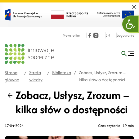
Zamk
Ope
Newsletter
EN
Logowanie
Strona
/
Strefa
/
Biblioteka
/
Zobacz, Usłysz, Zrozum –
główna
wiedzy
kilka słów o dostępności
Zobacz, Usłysz, Zrozum –
Wstecz
kilka słów o dostępności
17-04-2024
Czas czytania: 19 min.