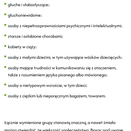
głuche i słabosłyszące;
głuchoniewidome;
osoby z niepełnosprawnościami psychicznymi i intelektualnymi;
starsze i osłabione chorobami;
kobiety w ciąży;
osoby z małymi dziećmi, w tym używające wózków dziecięcych;
osoby mające trudności w komunikowaniu się z otoczeniem,
także z rozumieniem języka pisanego albo mówionego;
osoby o nietypowym wzroście, w tym dzieci;
osoby z ciężkim lub nieporęcznym bagażem, towarem.
Łącznie wymienione grupy stanowią znaczną, a nawet śmiało
można stwierdzić, że większość społeczeństwa. Biorąc pod uwagę