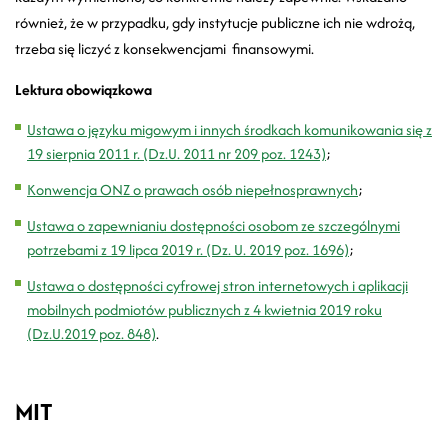
również, że w przypadku, gdy instytucje publiczne ich nie wdrożą,
trzeba się liczyć z konsekwencjami finansowymi.
Lektura obowiązkowa
Ustawa o języku migowym i innych środkach komunikowania się z
19 sierpnia 2011 r. (Dz.U. 2011 nr 209 poz. 1243)
;
Konwencja ONZ o prawach osób niepełnosprawnych
;
Ustawa o zapewnianiu dostępności osobom ze szczególnymi
potrzebami z 19 lipca 2019 r. (Dz. U. 2019 poz. 1696)
;
Ustawa o dostępności cyfrowej stron internetowych i aplikacji
mobilnych podmiotów publicznych z 4 kwietnia 2019 roku
(Dz.U.2019 poz. 848)
.
MIT