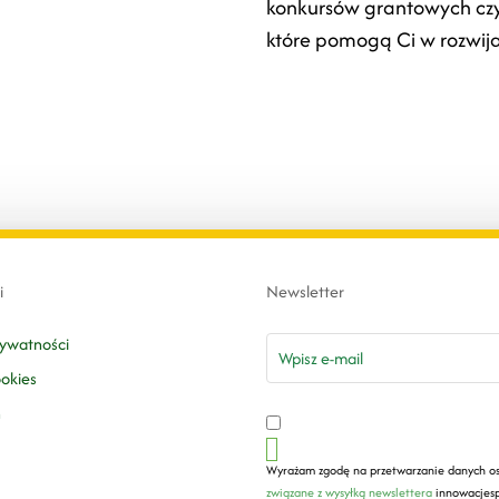
konkursów grantowych c
które pomogą Ci w rozwija
i
Newsletter
email
rywatności
ookies
n
Wyrażam zgodę na przetwarzanie danych o
związane z wysyłką newslettera
innowacjesp