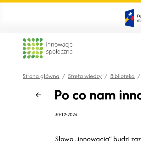
Strona główna
/
Strefa wiedzy
/
Biblioteka
/
Po co nam inn
Wstecz
30-12-2024
Słowo „innowacja” budzi zaz