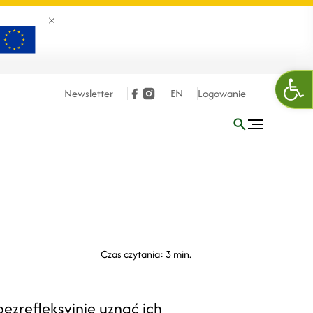
Zamknij banner
Ope
Newsletter
EN
Logowanie
Czas czytania: 3 min.
ezrefleksyjnie uznać ich