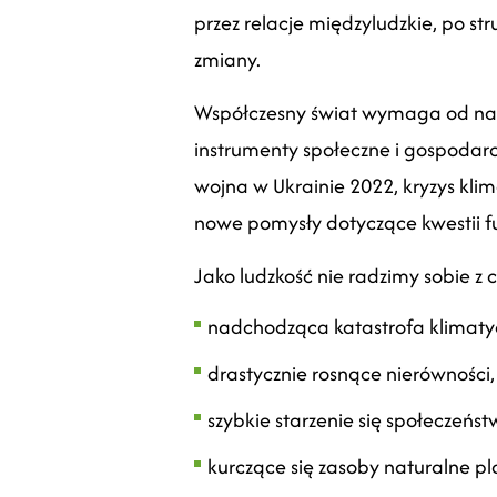
przez relacje międzyludzkie, po 
zmiany.
Współczesny świat wymaga od nas 
instrumenty społeczne i gospodarc
wojna w Ukrainie 2022, kryzys klim
nowe pomysły dotyczące kwestii 
Jako ludzkość nie radzimy sobie z 
nadchodząca katastrofa klimaty
d
rastycznie rosnące nierówności,
s
zybkie starzenie się społeczeńst
k
urczące się zasoby naturalne p