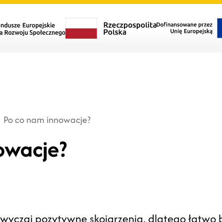
Po co nam innowacje?
owacje?
wyczaj pozytywne skojarzenia, dlatego łatwo b