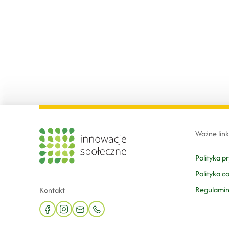
Ważne link
Polityka p
Polityka c
Regulami
Kontakt
facebook
instagram
mail
phone