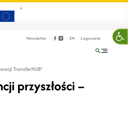
Zamknij banner
Ope
Newsletter
EN
Logowanie
owacji TransferHUB”
ji przyszłości –