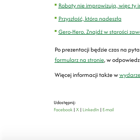
Roboty nie improwizują, więc ty 
Przyszłość, która nadeszła
Gero-Hero. Znajdź w starości zaw
Po prezentacji będzie czas na pyt
formularz na stronie
, w odpowiedz
Więcej informacji także w
wydarze
Udostępnij:
Facebook
|
X
|
LinkedIn
|
E-mail