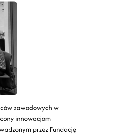
radców zawodowych w
ięcony innowacjom
owadzonym przez Fundację