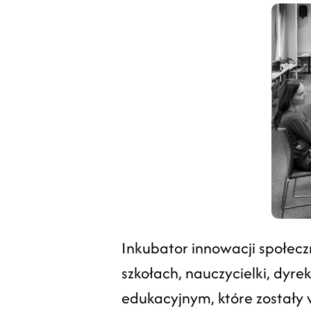
Inkubator innowacji społe
szkołach, nauczycielki, dyr
edukacyjnym, które został