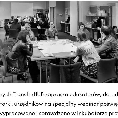
cznych TransferHUB zaprasza edukatorów, do
ektorki, urzędników na specjalny webinar pośw
y wypracowane i sprawdzone w inkubatorze pr