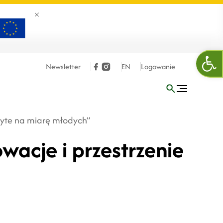
Zamknij banner
Ope
Newsletter
EN
Logowanie
szyte na miarę młodych”
wacje i przestrzenie