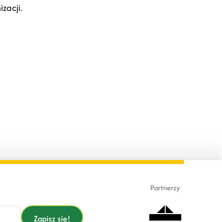
zacji.
Partnerzy
Zapisz się!