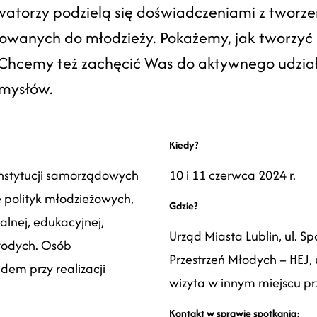
owatorzy podzielą się doświadczeniami z tworze
rowanych do młodzieży. Pokażemy, jak tworzyć 
hcemy też zachęcić Was do aktywnego udziału
mysłów.
Kiedy?
instytucji samorządowych
10 i 11 czerwca 2024 r.
polityk młodzieżowych,
Gdzie?
alnej, edukacyjnej,
U
rząd Miasta Lublin, ul. Sp
łodych. Osób
Przestrzeń Młodych – HEJ,
dem przy realizacji
wizyta w innym miejscu p
Kontakt w sprawie spotkania: