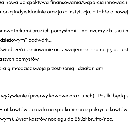
sza nowa perspektywa finansowania/wsparcia innowacji 
orką indywidualnie oraz jako instytucja, a także o now
nnowatorkami oraz ich pomysłami – pokażemy z bliska i na
odzieżowym” podwórku.
iadczeń i sieciowanie oraz wzajemne inspirację, bo jest
Waszych pomysłów.
erają młodzież swoją przestrzenią i działaniami.
wyżywienie (przerwy kawowe oraz lunch). Posiłki będą 
rot kosztów dojazdu na spotkanie oraz pokrycie kosztów
wym). Zwrot kosztów noclegu do 250zł brutto/noc.