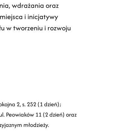
nia, wdrażania oraz
miejsca i inicjatywy
 w tworzeniu i rozwoju
okojna 2, s. 252 (1 dzień);
ul. Peowiaków 11 (2 dzień) oraz
rzyjaznym młodzieży.