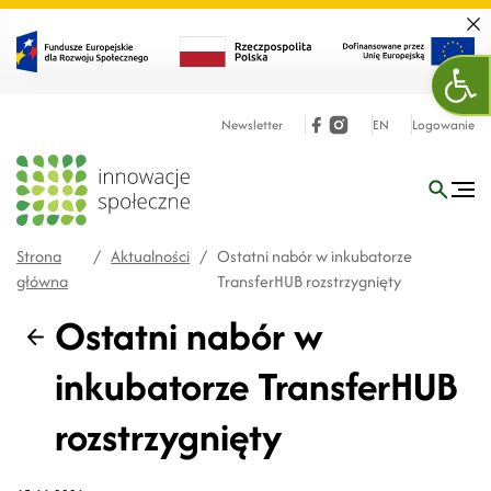
Zamk
Ope
Newsletter
EN
Logowanie
Strona
/
Aktualności
/
Ostatni nabór w inkubatorze
główna
TransferHUB rozstrzygnięty
Ostatni nabór w
Wstecz
inkubatorze TransferHUB
rozstrzygnięty