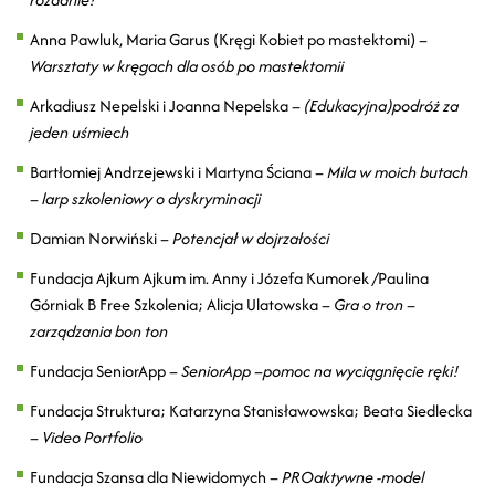
Anna Pawluk, Maria Garus (Kręgi Kobiet po mastektomi) –
Warsztaty w kręgach dla osób po mastektomii
Arkadiusz Nepelski i Joanna Nepelska –
(Edukacyjna)podróż za
jeden uśmiech
Bartłomiej Andrzejewski i Martyna Ściana –
Mila w moich butach
– larp szkoleniowy o dyskryminacji
Damian Norwiński –
Potencjał w dojrzałości
Fundacja Ajkum Ajkum im. Anny i Józefa Kumorek /Paulina
Górniak B Free Szkolenia; Alicja Ulatowska –
Gra o tron –
zarządzania bon ton
Fundacja SeniorApp –
SeniorApp –pomoc na wyciągnięcie ręki!
Fundacja Struktura; Katarzyna Stanisławowska; Beata Siedlecka
–
Video Portfolio
Fundacja Szansa dla Niewidomych –
PROaktywne -model