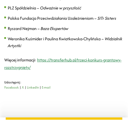
PLZ Spółdzielnia –
Odważnie w przyszłość
Polska Fundacja Przeciwdziałania Uzależnieniom –
SITr Sisters
Ryszard Nejman –
Baza Ekspertów
Weronika Kuśmider i Paulina Kwiatkowska-Chylińska –
Widzialnik
Artystki
Więcej informacji:
https://transferhub.pl/trzeci-konkurs-grantowy-
rozstrzygniety/
Udostępnij:
Facebook
|
X
|
LinkedIn
|
E-mail