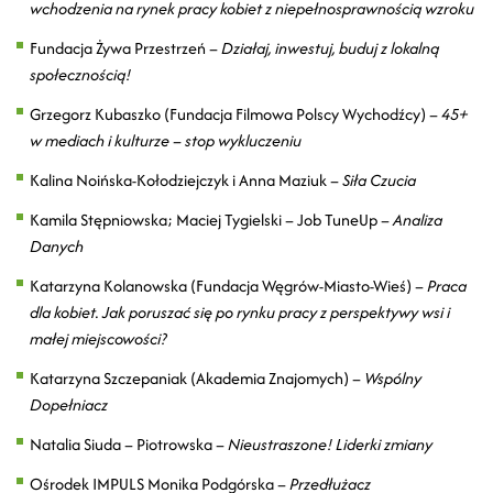
wchodzenia na rynek pracy kobiet z niepełnosprawnością wzroku
Fundacja Żywa Przestrzeń –
Działaj, inwestuj, buduj z lokalną
społecznością!
Grzegorz Kubaszko (Fundacja Filmowa Polscy Wychodźcy) –
45+
w mediach i kulturze – stop wykluczeniu
Kalina Noińska-Kołodziejczyk i Anna Maziuk –
Siła Czucia
Kamila Stępniowska; Maciej Tygielski – Job TuneUp –
Analiza
Danych
Katarzyna Kolanowska (Fundacja Węgrów-Miasto-Wieś) –
Praca
dla kobiet. Jak poruszać się po rynku pracy z perspektywy wsi i
małej miejscowości?
Katarzyna Szczepaniak (Akademia Znajomych) –
Wspólny
Dopełniacz
Natalia Siuda – Piotrowska –
Nieustraszone! Liderki zmiany
Ośrodek IMPULS Monika Podgórska –
Przedłużacz