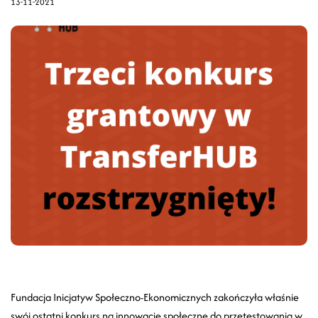
13-11-2021
Fundacja Inicjatyw Społeczno-Ekonomicznych zakończyła właśnie
swój ostatni konkurs na innowacje społeczne do przetestowania w