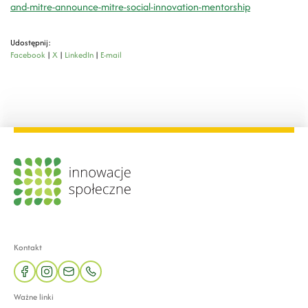
and-mitre-announce-mitre-social-innovation-mentorship
Udostępnij:
Facebook
|
X
|
LinkedIn
|
E-mail
Kontakt
facebook
instagram
mail
phone
Ważne linki