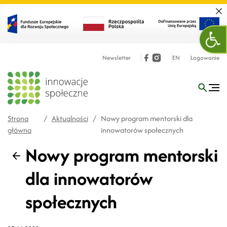
Zamk
Ope
Newsletter
EN
Logowanie
Strona
/
Aktualności
/
Nowy program mentorski dla
główna
innowatorów społecznych
Nowy program mentorski
Wstecz
dla innowatorów
społecznych