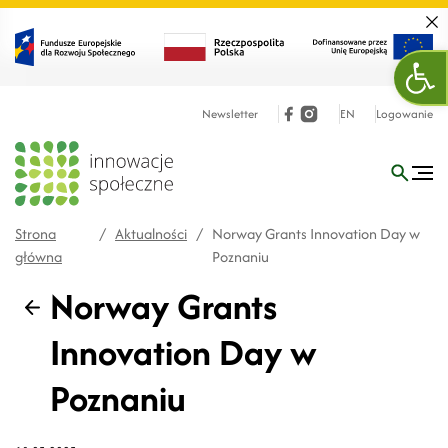
Zamk
Ope
Newsletter
EN
Logowanie
Strona
/
Aktualności
/
Norway Grants Innovation Day w
główna
Poznaniu
Norway Grants
Wstecz
Innovation Day w
Poznaniu