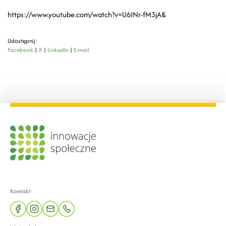
https://www.youtube.com/watch?v=U6INr-fM3jA&
Udostępnij:
Facebook
|
X
|
LinkedIn
|
E-mail
Kontakt
facebook
instagram
mail
phone