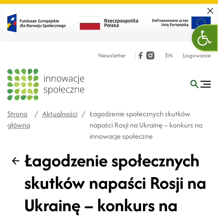
Zamk
Ope
Newsletter
EN
Logowanie
Strona
/
Aktualności
/
Łagodzenie społecznych skutków
główna
napaści Rosji na Ukrainę – konkurs na
innowacje społeczne
Łagodzenie społecznych
Wstecz
skutków napaści Rosji na
Ukrainę – konkurs na