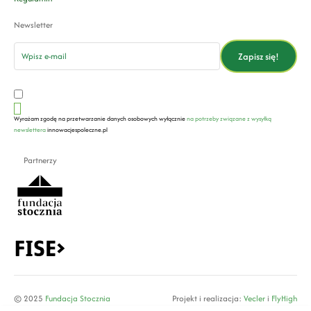
Newsletter
email
Zapisz się!
Wyrażam zgodę na przetwarzanie danych osobowych wyłącznie
na potrzeby związane z wysyłką
newslettera
innowacjespoleczne.pl
Partnerzy
© 2025
Fundacja Stocznia
Projekt i realizacja:
Vecler
i
FlyHigh