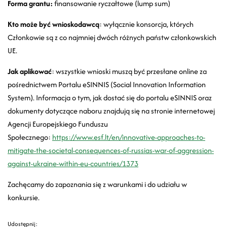
Forma grantu:
finansowanie ryczałtowe (lump sum)
Kto może być wnioskodawcą
: wyłącznie konsorcja, których
Członkowie są z co najmniej dwóch różnych państw członkowskich
UE.
Jak aplikować
: wszystkie wnioski muszą być przesłane online za
pośrednictwem Portalu eSINNIS (Social Innovation Information
System). Informacja o tym, jak dostać się do portalu eSINNIS oraz
dokumenty dotyczące naboru znajdują się na stronie internetowej
Agencji Europejskiego Funduszu
Społecznego:
https://www.esf.lt/en/innovative-approaches-to-
mitigate-the-societal-consequences-of-russias-war-of-aggression-
against-ukraine-within-eu-countries/1373
Zachęcamy do zapoznania się z warunkami i do udziału w
konkursie.
Udostępnij: