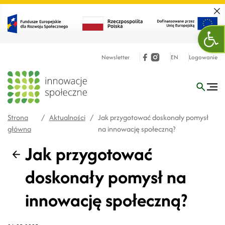
Zamk
Ope
Newsletter
EN
Logowanie
Strona
/
Aktualności
/
Jak przygotować doskonały pomysł
główna
na innowację społeczną?
Jak przygotować
Wstecz
doskonały pomysł na
innowację społeczną?