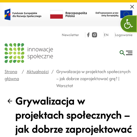
Zamk
Ope
Newsletter
EN
Logowanie
Strona
/
Aktualności
/
Grywalizacja w projektach społecznych
główna
– jak dobrze zaprojektować grę? |
Warsztat
Grywalizacja w
Wstecz
projektach społecznych –
jak dobrze zaprojektować