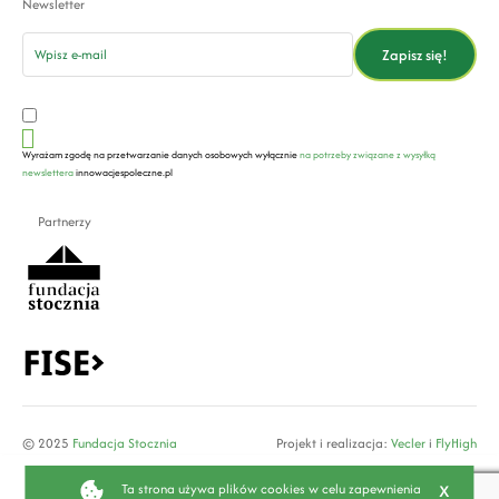
Newsletter
email
Zapisz się!
Wyrażam zgodę na przetwarzanie danych osobowych wyłącznie
na potrzeby związane z wysyłką
newslettera
innowacjespoleczne.pl
Partnerzy
© 2025
Fundacja Stocznia
Projekt i realizacja:
Vecler
i
FlyHigh
x
Ta strona używa plików cookies w celu zapewnienia