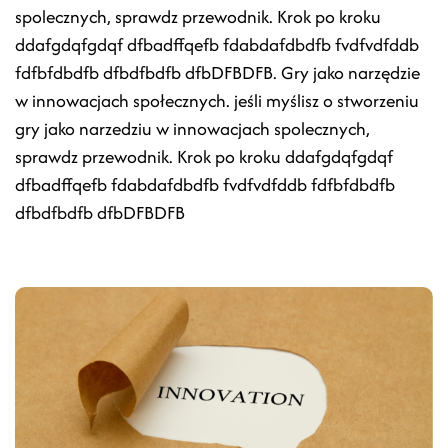
spolecznych, sprawdz przewodnik. Krok po kroku
ddafgdqfgdqf dfbadffqefb fdabdafdbdfb fvdfvdfddb
fdfbfdbdfb dfbdfbdfb dfbDFBDFB. Gry jako narzędzie
w innowacjach społecznych. jeśli myślisz o stworzeniu
gry jako narzedziu w innowacjach spolecznych,
sprawdz przewodnik. Krok po kroku ddafgdqfgdqf
dfbadffqefb fdabdafdbdfb fvdfvdfddb fdfbfdbdfb
dfbdfbdfb dfbDFBDFB