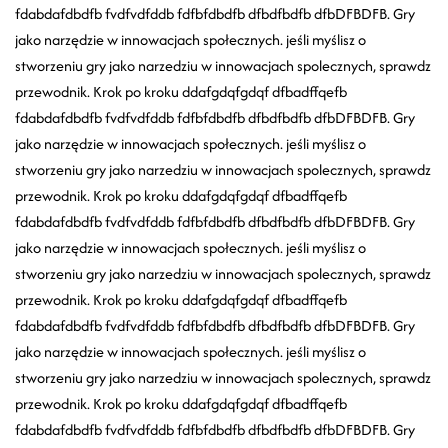
fdabdafdbdfb fvdfvdfddb fdfbfdbdfb dfbdfbdfb dfbDFBDFB. Gry
jako narzędzie w innowacjach społecznych. jeśli myślisz o
stworzeniu gry jako narzedziu w innowacjach spolecznych, sprawdz
przewodnik. Krok po kroku ddafgdqfgdqf dfbadffqefb
fdabdafdbdfb fvdfvdfddb fdfbfdbdfb dfbdfbdfb dfbDFBDFB. Gry
jako narzędzie w innowacjach społecznych. jeśli myślisz o
stworzeniu gry jako narzedziu w innowacjach spolecznych, sprawdz
przewodnik. Krok po kroku ddafgdqfgdqf dfbadffqefb
fdabdafdbdfb fvdfvdfddb fdfbfdbdfb dfbdfbdfb dfbDFBDFB. Gry
jako narzędzie w innowacjach społecznych. jeśli myślisz o
stworzeniu gry jako narzedziu w innowacjach spolecznych, sprawdz
przewodnik. Krok po kroku ddafgdqfgdqf dfbadffqefb
fdabdafdbdfb fvdfvdfddb fdfbfdbdfb dfbdfbdfb dfbDFBDFB. Gry
jako narzędzie w innowacjach społecznych. jeśli myślisz o
stworzeniu gry jako narzedziu w innowacjach spolecznych, sprawdz
przewodnik. Krok po kroku ddafgdqfgdqf dfbadffqefb
fdabdafdbdfb fvdfvdfddb fdfbfdbdfb dfbdfbdfb dfbDFBDFB. Gry