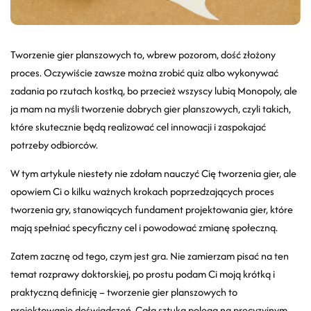
Tworzenie gier planszowych to, wbrew pozorom, dość złożony
proces. Oczywiście zawsze można zrobić quiz albo wykonywać
zadania po rzutach kostką, bo przecież wszyscy lubią Monopoly, ale
ja mam na myśli tworzenie dobrych gier planszowych, czyli takich,
które skutecznie będą realizować cel innowacji i zaspokajać
potrzeby odbiorców.
W tym artykule niestety nie zdołam nauczyć Cię tworzenia gier, ale
opowiem Ci o kilku ważnych krokach poprzedzających proces
tworzenia gry, stanowiących fundament projektowania gier, które
mają spełniać specyficzny cel i powodować zmianę społeczną.
Zatem zacznę od tego, czym jest gra. Nie zamierzam pisać na ten
temat rozprawy doktorskiej, po prostu podam Ci moją krótką i
praktyczną definicję – tworzenie gier planszowych to
projektowanie doświadczeń. Cała sztuka polega na precyzyjnym