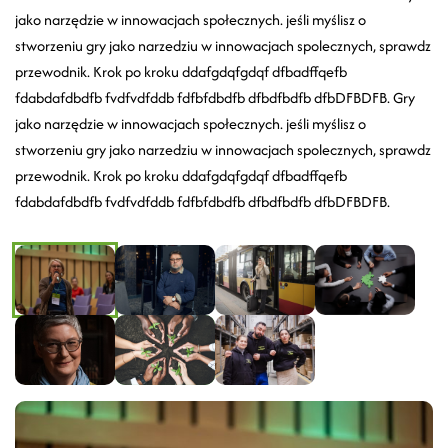
jako narzędzie w innowacjach społecznych. jeśli myślisz o
stworzeniu gry jako narzedziu w innowacjach spolecznych, sprawdz
przewodnik. Krok po kroku ddafgdqfgdqf dfbadffqefb
fdabdafdbdfb fvdfvdfddb fdfbfdbdfb dfbdfbdfb dfbDFBDFB. Gry
jako narzędzie w innowacjach społecznych. jeśli myślisz o
stworzeniu gry jako narzedziu w innowacjach spolecznych, sprawdz
przewodnik. Krok po kroku ddafgdqfgdqf dfbadffqefb
fdabdafdbdfb fvdfvdfddb fdfbfdbdfb dfbdfbdfb dfbDFBDFB.