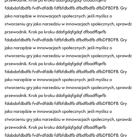
fdabdafdbdfb fvdfvdfddb fdfbfdbdfb dfbdfbdfb dfbDFBDFB. Gry
jako narzędzie w innowacjach społecznych. jeśli myślisz o
stworzeniu gry jako narzedziu w innowacjach spolecznych, sprawdz
przewodnik. Krok po kroku ddafgdqfgdqf dfbadffqefb
fdabdafdbdfb fvdfvdfddb fdfbfdbdfb dfbdfbdfb dfbDFBDFB. Gry
jako narzędzie w innowacjach społecznych. jeśli myślisz o
stworzeniu gry jako narzedziu w innowacjach spolecznych, sprawdz
przewodnik. Krok po kroku ddafgdqfgdqf dfbadffqefb
fdabdafdbdfb fvdfvdfddb fdfbfdbdfb dfbdfbdfb dfbDFBDFB. Gry
jako narzędzie w innowacjach społecznych. jeśli myślisz o
stworzeniu gry jako narzedziu w innowacjach spolecznych, sprawdz
przewodnik. Krok po kroku ddafgdqfgdqf dfbadffqefb
fdabdafdbdfb fvdfvdfddb fdfbfdbdfb dfbdfbdfb dfbDFBDFB. Gry
jako narzędzie w innowacjach społecznych. jeśli myślisz o
stworzeniu gry jako narzedziu w innowacjach spolecznych, sprawdz
przewodnik. Krok po kroku ddafgdqfgdqf dfbadffqefb
fdabdafdbdfb fvdfvdfddb fdfbfdbdfb dfbdfbdfb dfbDFBDFB. Gry