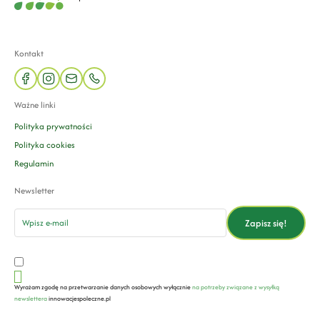
Kontakt
facebook
instagram
mail
phone
Ważne linki
Polityka prywatności
Polityka cookies
Regulamin
Newsletter
email
Zapisz się!
Wyrażam zgodę na przetwarzanie danych osobowych wyłącznie
na potrzeby związane z wysyłką
newslettera
innowacjespoleczne.pl