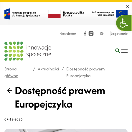
Zamk
Ope
Newsletter
EN
Logowanie
Strona
/
Aktualności
/
Dostępność prawem
główna
Europejczyka
Dostępność prawem
Wstecz
Europejczyka
07-12-2023