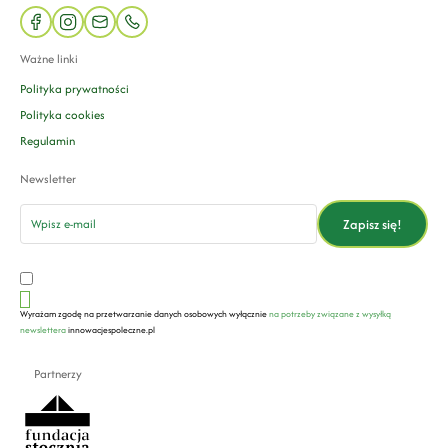
facebook
instagram
mail
phone
Ważne linki
Polityka prywatności
Polityka cookies
Regulamin
Newsletter
email
Zapisz się!
Wyrażam zgodę na przetwarzanie danych osobowych wyłącznie
na potrzeby związane z wysyłką
newslettera
innowacjespoleczne.pl
Partnerzy