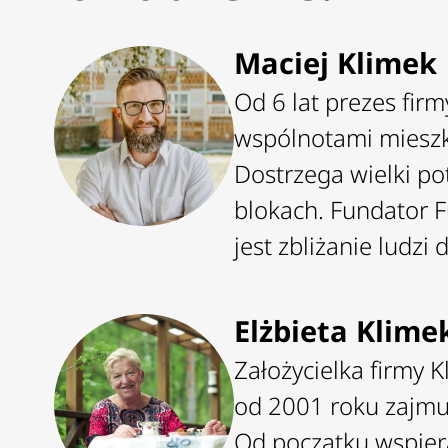
Maciej Klimek
Od 6 lat prezes fir
wspólnotami mieszk
Dostrzega wielki po
blokach. Fundator F
jest zbliżanie ludzi
Elżbieta Klime
Założycielka firmy K
od 2001 roku zajmu
Od początku wspie