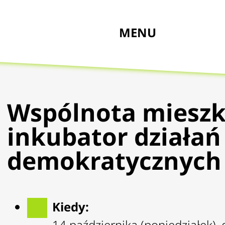
MENU
Wspólnota mieszk
inkubator działań
demokratycznych
Kiedy:
14 października (poniedziałek),