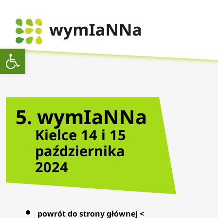
Open toolbar
5. wymIaNNa
Kielce 14 i 15
października
2024
powrót do strony głównej <