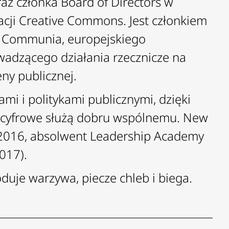
az członka Board of Directors w
cji Creative Commons. Jest członkiem
m Communia, europejskiego
wadzącego działania rzecznicze na
ny publicznej.
ami i politykami publicznymi, dzięki
 cyfrowe służą dobru wspólnemu. New
2016, absolwent Leadership Academy
017).
uje warzywa, piecze chleb i biega.