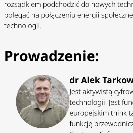
rozsądkiem podchodzić do nowych techn
polegać na połączeniu energii społeczn
technologii.
Prowadzenie:
dr Alek Tarkow
Jest aktywistą cyfr
technologii. Jest fu
europejskim think t
funkcję przewodnic