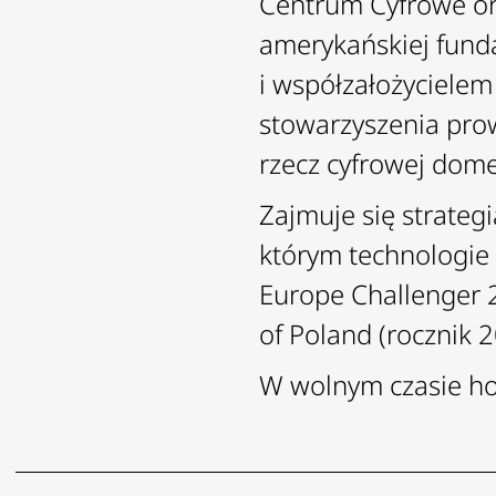
Centrum Cyfrowe or
amerykańskiej funda
i współzałożyciele
stowarzyszenia pro
rzecz cyfrowej dome
Zajmuje się strategi
którym technologie
Europe Challenger 
of Poland (rocznik 2
W wolnym czasie hod